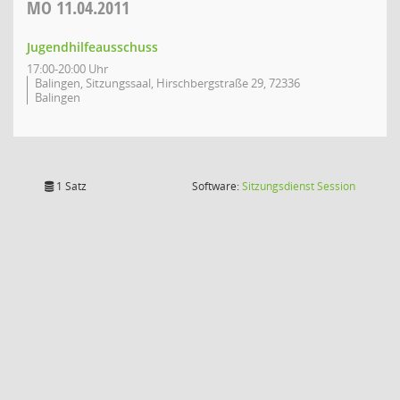
MO
11.04.2011
Jugendhilfeausschuss
17:00-20:00 Uhr
Balingen, Sitzungssaal, Hirschbergstraße 29, 72336
Balingen
(Wird in
1 Satz
Software:
Sitzungsdienst
Session