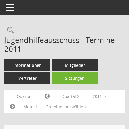
Toggle navigation
Rechercheauswahl
Jugendhilfeausschuss - Termine
2011
Informationen
Mitglieder
Vertreter
Sitzungen
Quartal
Quartal 2
2011
Aktuell
Gremium auswählen