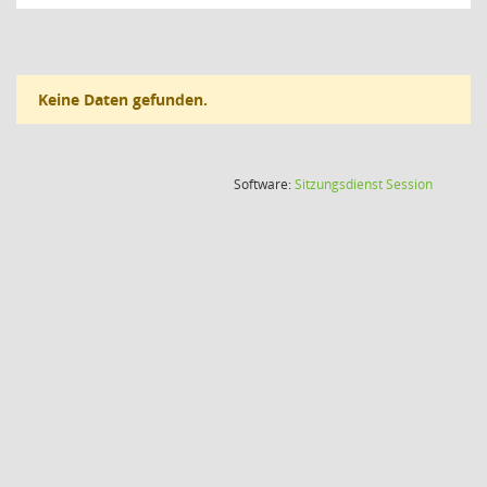
Keine Daten gefunden.
(Wird in
Software:
Sitzungsdienst
Session