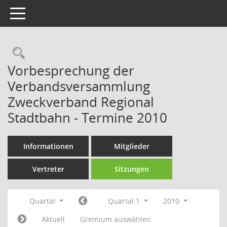
Toggle navigation
Rechercheauswahl
Vorbesprechung der
Verbandsversammlung
Zweckverband Regional
Stadtbahn - Termine 2010
Informationen
Mitglieder
Vertreter
Sitzungen
Quartal
Quartal 1
2010
Aktuell
Gremium auswählen