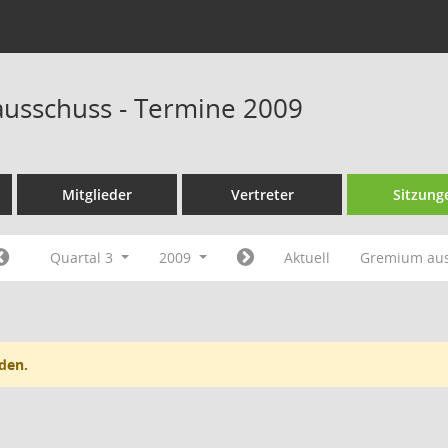
ausschuss - Termine 2009
Mitglieder
Vertreter
Sitzung
Quartal 3
2009
Aktuell
Gremium au
den.