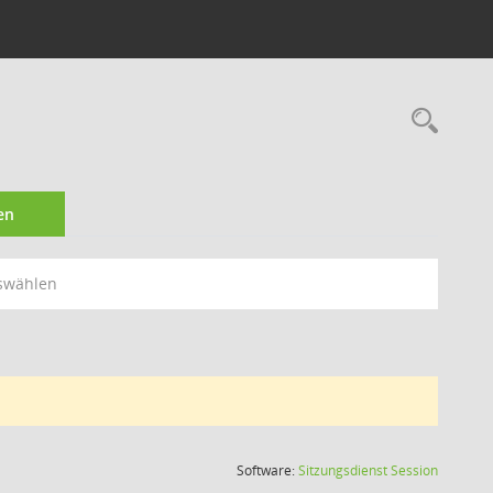
Rec
en
swählen
(Wird in
Software:
Sitzungsdienst
Session