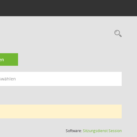
Rec
en
swählen
(Wird in
Software:
Sitzungsdienst
Session