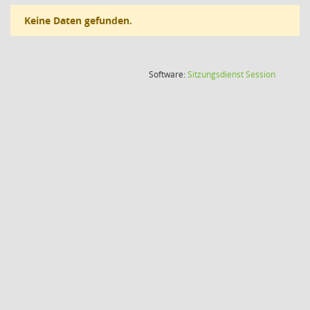
Keine Daten gefunden.
(Wird in
Software:
Sitzungsdienst
Session