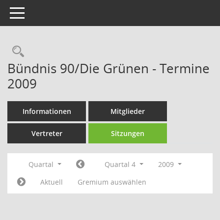
Toggle navigation
Rechercheauswahl
Bündnis 90/Die Grünen - Termine
2009
Informationen
Mitglieder
Vertreter
Sitzungen
Quartal
Quartal 4
2009
Aktuell
Gremium auswählen