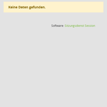
Keine Daten gefunden.
(Wird in
Software:
Sitzungsdienst
Session