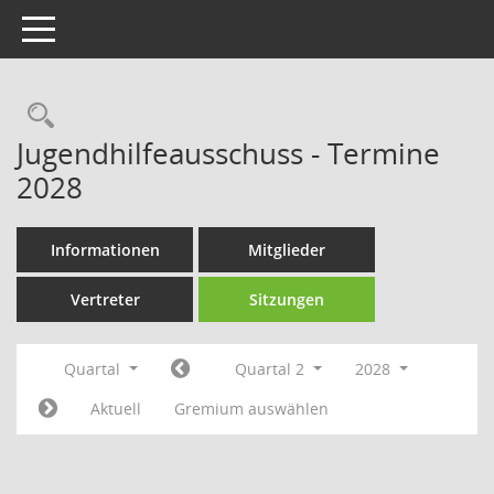
Toggle navigation
Rechercheauswahl
Jugendhilfeausschuss - Termine
2028
Informationen
Mitglieder
Vertreter
Sitzungen
Quartal
Quartal 2
2028
Aktuell
Gremium auswählen