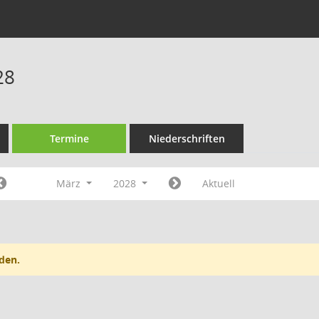
28
Termine
Niederschriften
März
2028
Aktuell
den.