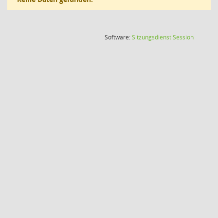
(Wird in
Software:
Sitzungsdienst
Session