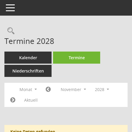
Toggle navigation
Rechercheauswahl
Termine 2028
Kalender
Termine
Niederschriften
Monat
November
2028
Aktuell
Keine Daten gefunden.