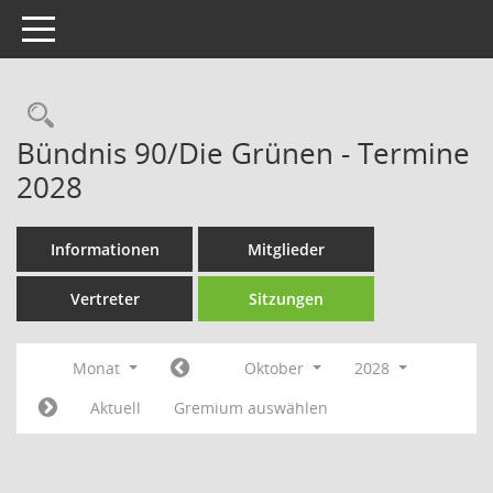
Toggle navigation
Rechercheauswahl
Bündnis 90/Die Grünen - Termine
2028
Informationen
Mitglieder
Vertreter
Sitzungen
Monat
Oktober
2028
Aktuell
Gremium auswählen