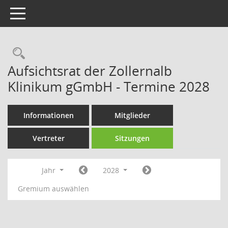
Toggle navigation
Rechercheauswahl
Aufsichtsrat der Zollernalb
Klinikum gGmbH - Termine 2028
Informationen
Mitglieder
Vertreter
Sitzungen
Jahr
2028
Gremium auswählen