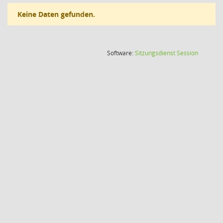
Keine Daten gefunden.
(Wird in
Software:
Sitzungsdienst
Session