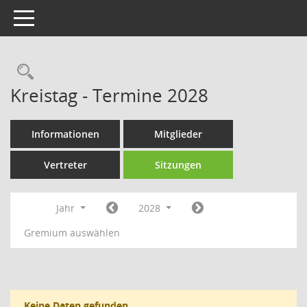
Toggle navigation
Rechercheauswahl
Kreistag - Termine 2028
Informationen
Mitglieder
Vertreter
Sitzungen
Jahr
2028
Gremium auswählen
Keine Daten gefunden.