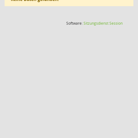
(Wird in
Software:
Sitzungsdienst
Session