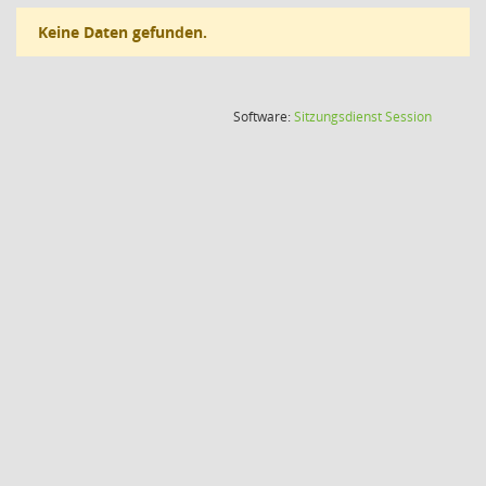
Keine Daten gefunden.
(Wird in
Software:
Sitzungsdienst
Session