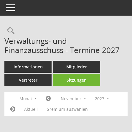
Toggle navigation
Rechercheauswahl
Verwaltungs- und
Finanzausschuss - Termine 2027
Informationen
Mitglieder
Vertreter
Sitzungen
Monat
November
2027
Aktuell
Gremium auswählen