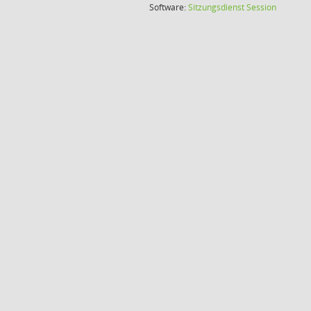
(Wird in
Software:
Sitzungsdienst
Session