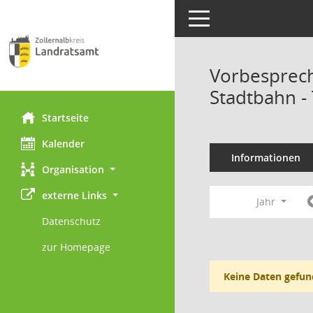
Toggle navigation
Vorbesprec
Stadtbahn -
Startseite
Kalender
Informationen
Organisation
externe Links
Jahr
Datenschutz
zur Homepage
Keine Daten gefun