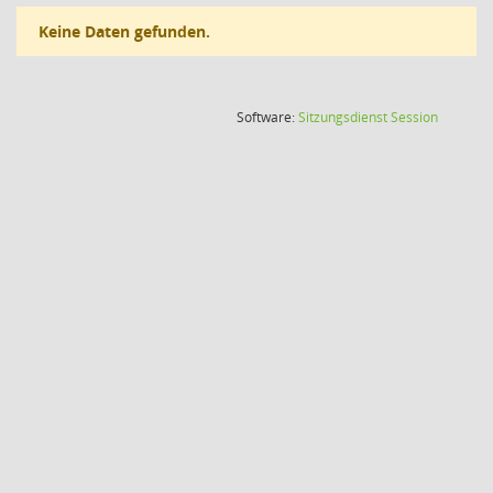
Keine Daten gefunden.
(Wird in
Software:
Sitzungsdienst
Session