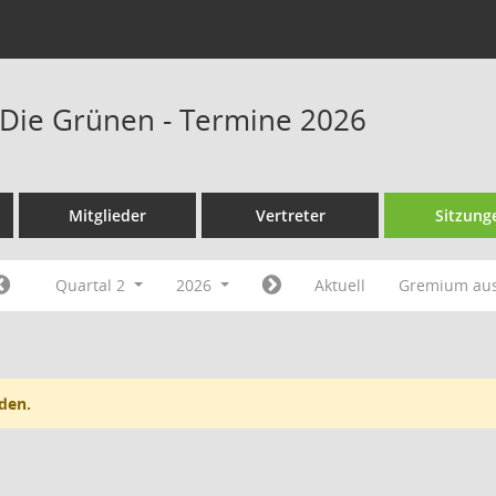
Die Grünen - Termine 2026
Mitglieder
Vertreter
Sitzung
Quartal 2
2026
Aktuell
Gremium au
den.