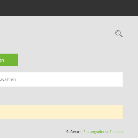
Rec
en
swählen
(Wird in
Software:
Sitzungsdienst
Session