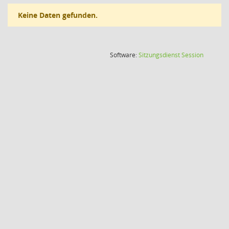
Keine Daten gefunden.
(Wird in
Software:
Sitzungsdienst
Session