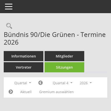
Toggle navigation
Rechercheauswahl
Bündnis 90/Die Grünen - Termine
2026
Informationen
Mitglieder
Vertreter
Sitzungen
Quartal
Quartal 4
2026
Aktuell
Gremium auswählen