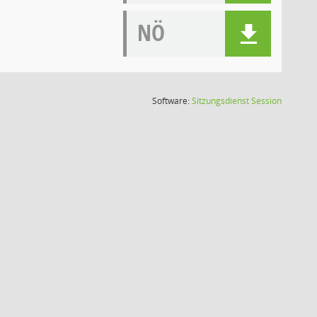
NÖ
(Wird in
Software:
Sitzungsdienst
Session