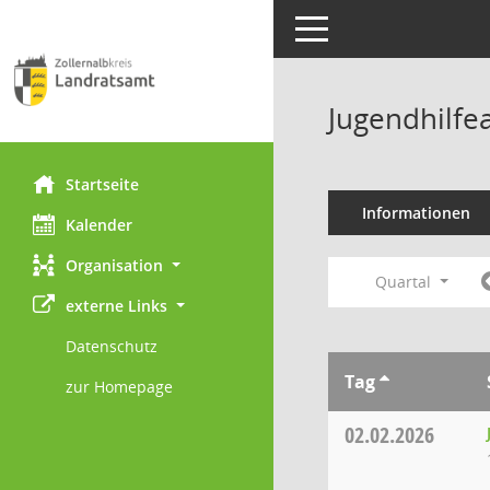
Toggle navigation
Jugendhilfe
Startseite
Informationen
Kalender
Organisation
Quartal
externe Links
Datenschutz
Tag
zur Homepage
02.02.2026