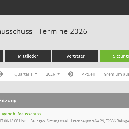
ausschuss - Termine 2026
Mitglieder
Vertreter
Sitzung
Quartal 1
2026
Aktuell
Gremium au
Sitzung
Jugendhilfeausschuss
17:00-18:08 Uhr
Balingen, Sitzungssaal, Hirschbergstraße 29, 72336 Baling