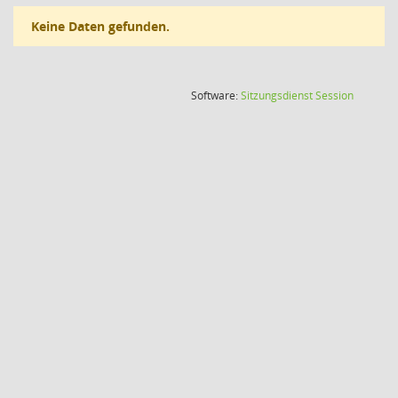
Keine Daten gefunden.
(Wird in
Software:
Sitzungsdienst
Session