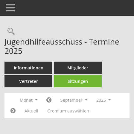
Toggle navigation
Rechercheauswahl
Jugendhilfeausschuss - Termine
2025
Informationen
Mitglieder
Vertreter
Sitzungen
Monat
September
2025
Aktuell
Gremium auswählen