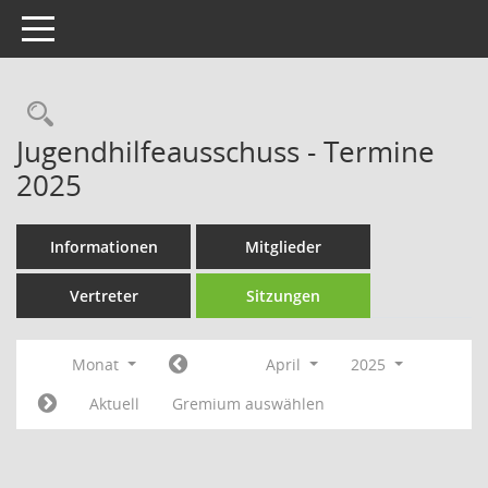
Toggle navigation
Rechercheauswahl
Jugendhilfeausschuss - Termine
2025
Informationen
Mitglieder
Vertreter
Sitzungen
Monat
April
2025
Aktuell
Gremium auswählen