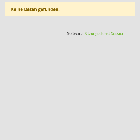
Keine Daten gefunden.
(Wird in
Software:
Sitzungsdienst
Session