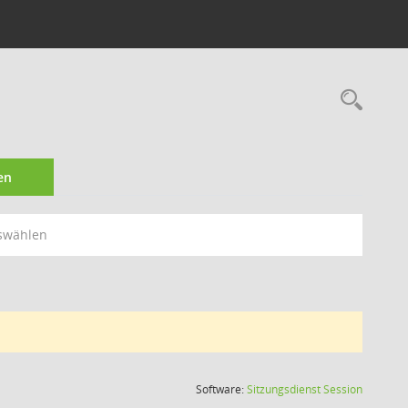
Rec
en
swählen
(Wird in
Software:
Sitzungsdienst
Session