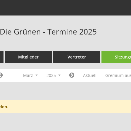
Die Grünen - Termine 2025
Mitglieder
Vertreter
Sitzung
März
2025
Aktuell
Gremium au
den.