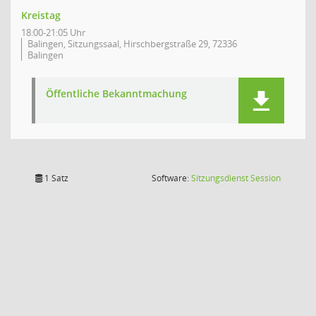
Kreistag
18:00-21:05 Uhr
Balingen, Sitzungssaal, Hirschbergstraße 29, 72336
Balingen
Öffentliche Bekanntmachung
(Wird in
1 Satz
Software:
Sitzungsdienst
Session