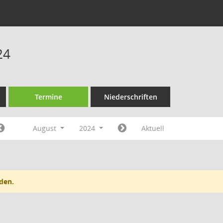
24
Termine
Niederschriften
August
2024
Aktuell
den.