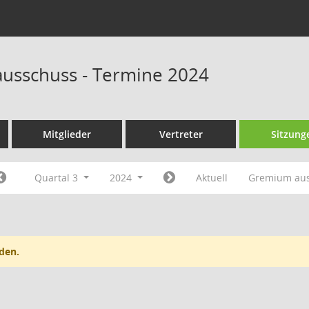
ausschuss - Termine 2024
Mitglieder
Vertreter
Sitzung
Quartal 3
2024
Aktuell
Gremium au
den.