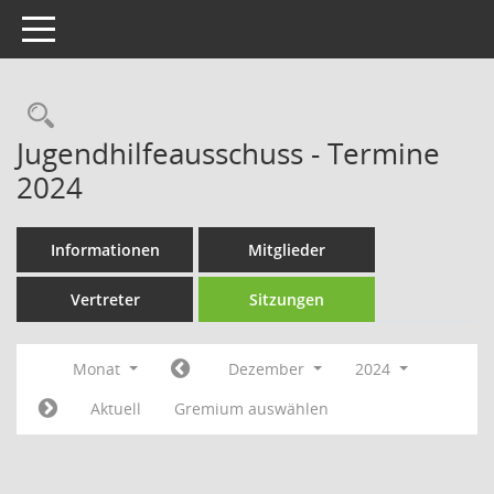
Toggle navigation
Rechercheauswahl
Jugendhilfeausschuss - Termine
2024
Informationen
Mitglieder
Vertreter
Sitzungen
Monat
Dezember
2024
Aktuell
Gremium auswählen