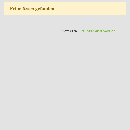
Keine Daten gefunden.
(Wird in
Software:
Sitzungsdienst
Session