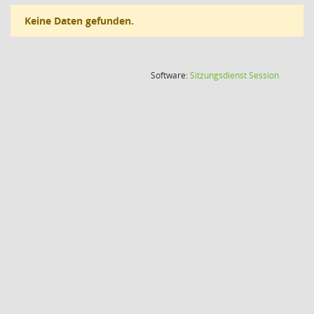
Keine Daten gefunden.
(Wird in
Software:
Sitzungsdienst
Session