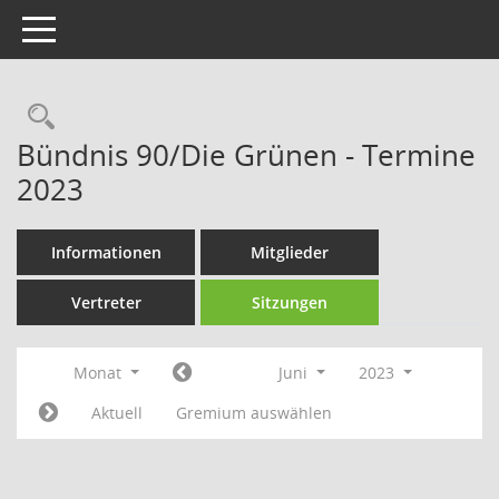
Toggle navigation
Rechercheauswahl
Bündnis 90/Die Grünen - Termine
2023
Informationen
Mitglieder
Vertreter
Sitzungen
Monat
Juni
2023
Aktuell
Gremium auswählen