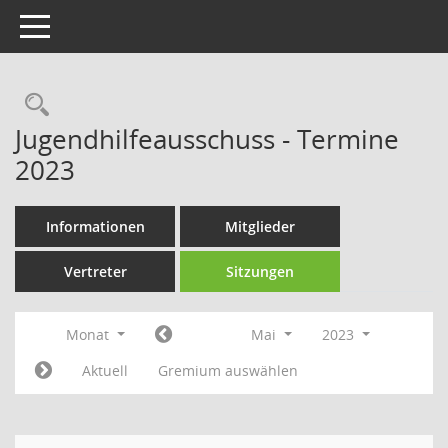
Toggle navigation
Rechercheauswahl
Jugendhilfeausschuss - Termine
2023
Informationen
Mitglieder
Vertreter
Sitzungen
Monat
Mai
2023
Aktuell
Gremium auswählen