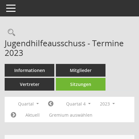
Toggle navigation
Rechercheauswahl
Jugendhilfeausschuss - Termine
2023
Informationen
Mitglieder
Vertreter
Sitzungen
Quartal
Quartal 4
2023
Aktuell
Gremium auswählen