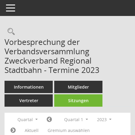
Toggle navigation
Rechercheauswahl
Vorbesprechung der
Verbandsversammlung
Zweckverband Regional
Stadtbahn - Termine 2023
Informationen
Mitglieder
Vertreter
Sitzungen
Quartal
Quartal 1
2023
Aktuell
Gremium auswählen