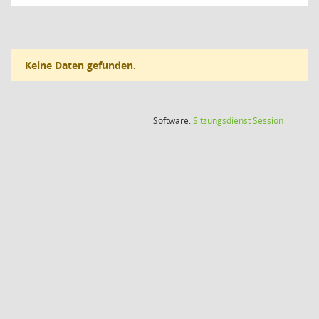
Keine Daten gefunden.
(Wird in
Software:
Sitzungsdienst
Session