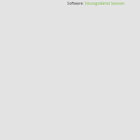
(Wird in
Software:
Sitzungsdienst
Session