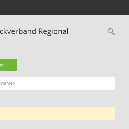
ckverband Regional
Rec
en
swählen