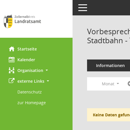
Toggle navigation
Vorbesprec
Stadtbahn -
Startseite
Kalender
Informationen
Organisation
externe Links
Monat
Datenschutz
zur Homepage
Keine Daten gefun