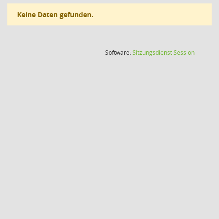
Keine Daten gefunden.
(Wird in
Software:
Sitzungsdienst
Session