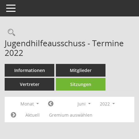
Toggle navigation
Rechercheauswahl
Jugendhilfeausschuss - Termine
2022
Informationen
Mitglieder
Vertreter
Sitzungen
Monat
Juni
2022
Aktuell
Gremium auswählen