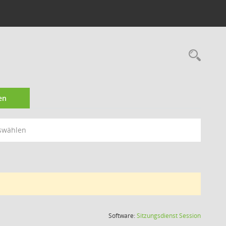
Rec
en
swählen
(Wird in
Software:
Sitzungsdienst
Session