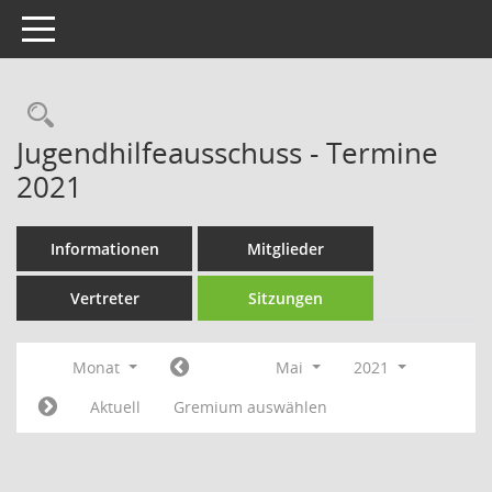
Toggle navigation
Rechercheauswahl
Jugendhilfeausschuss - Termine
2021
Informationen
Mitglieder
Vertreter
Sitzungen
Monat
Mai
2021
Aktuell
Gremium auswählen