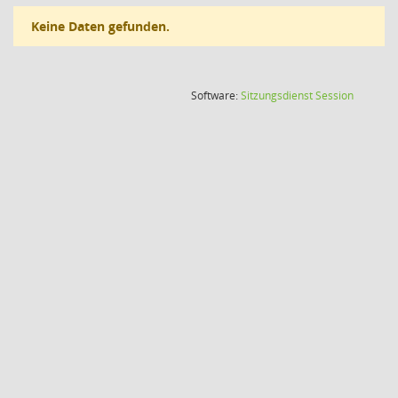
Keine Daten gefunden.
(Wird in
Software:
Sitzungsdienst
Session