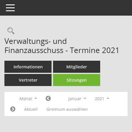
Toggle navigation
Rechercheauswahl
Verwaltungs- und
Finanzausschuss - Termine 2021
Informationen
Mitglieder
Vertreter
Sitzungen
Monat
Januar
2021
Aktuell
Gremium auswählen