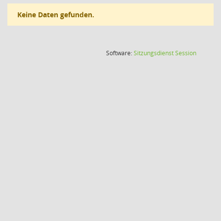
Keine Daten gefunden.
(Wird in
Software:
Sitzungsdienst
Session