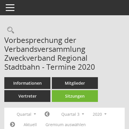
Toggle navigation
Rechercheauswahl
Vorbesprechung der
Verbandsversammlung
Zweckverband Regional
Stadtbahn - Termine 2020
Informationen
Mitglieder
Vertreter
Sitzungen
Quartal
Quartal 3
2020
Aktuell
Gremium auswählen