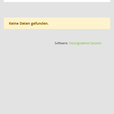
Keine Daten gefunden.
(Wird in
Software:
Sitzungsdienst
Session