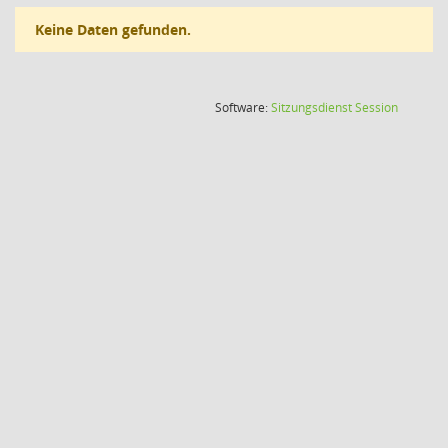
Keine Daten gefunden.
(Wird in
Software:
Sitzungsdienst
Session