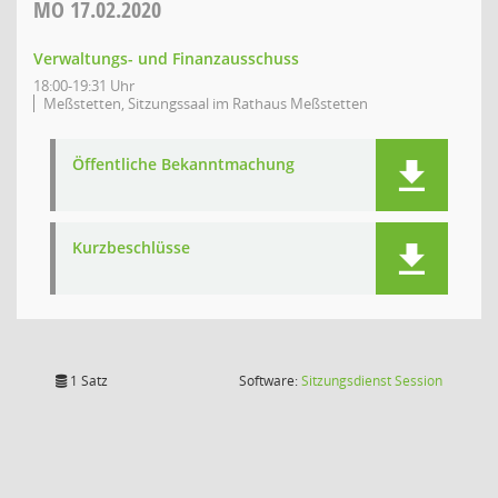
MO
17.02.2020
Verwaltungs- und Finanzausschuss
18:00-19:31 Uhr
Meßstetten, Sitzungssaal im Rathaus Meßstetten
Öffentliche Bekanntmachung
Kurzbeschlüsse
(Wird in
1 Satz
Software:
Sitzungsdienst
Session