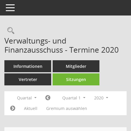
Toggle navigation
Rechercheauswahl
Verwaltungs- und
Finanzausschuss - Termine 2020
Informationen
Mitglieder
Vertreter
Sitzungen
Quartal
Quartal 1
2020
Aktuell
Gremium auswählen