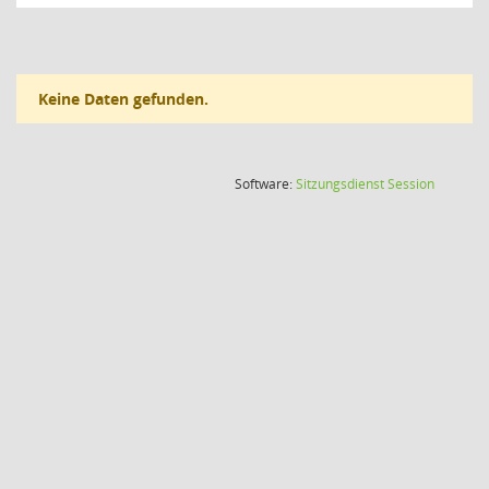
Keine Daten gefunden.
(Wird in
Software:
Sitzungsdienst
Session