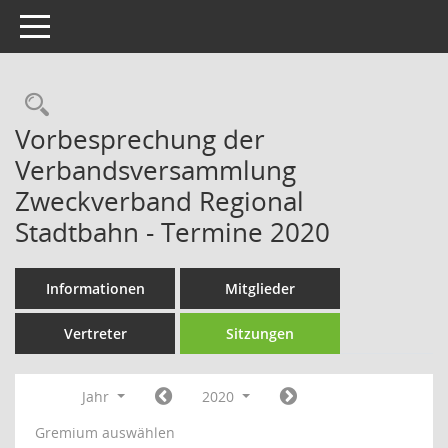
Toggle navigation
Rechercheauswahl
Vorbesprechung der
Verbandsversammlung
Zweckverband Regional
Stadtbahn - Termine 2020
Informationen
Mitglieder
Vertreter
Sitzungen
Jahr
2020
Gremium auswählen