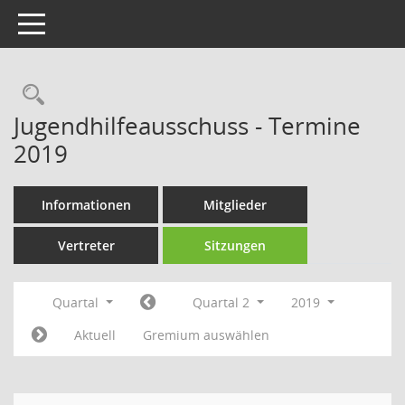
Toggle navigation
Rechercheauswahl
Jugendhilfeausschuss - Termine
2019
Informationen
Mitglieder
Vertreter
Sitzungen
Quartal
Quartal 2
2019
Aktuell
Gremium auswählen