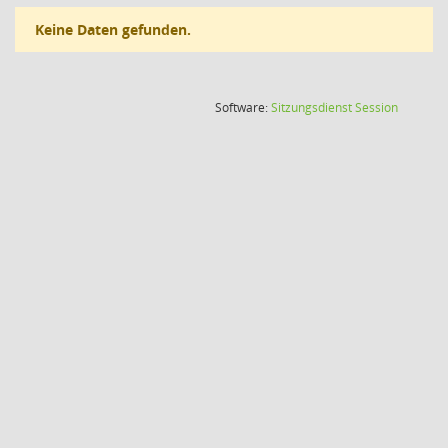
Keine Daten gefunden.
(Wird in
Software:
Sitzungsdienst
Session