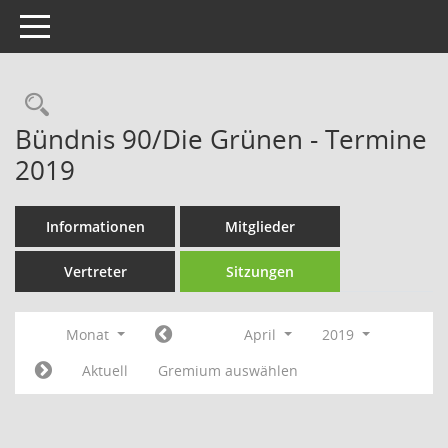
Toggle navigation
Rechercheauswahl
Bündnis 90/Die Grünen - Termine
2019
Informationen
Mitglieder
Vertreter
Sitzungen
Monat
April
2019
Aktuell
Gremium auswählen