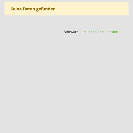
Keine Daten gefunden.
(Wird in
Software:
Sitzungsdienst
Session