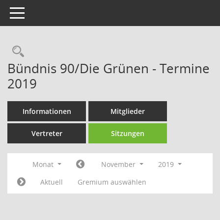
Toggle navigation
Rechercheauswahl
Bündnis 90/Die Grünen - Termine
2019
Informationen
Mitglieder
Vertreter
Sitzungen
Monat
November
2019
Aktuell
Gremium auswählen