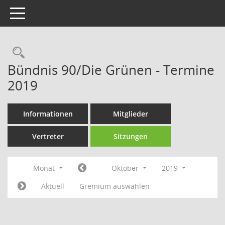
Toggle navigation
Rechercheauswahl
Bündnis 90/Die Grünen - Termine
2019
Informationen
Mitglieder
Vertreter
Sitzungen
Monat
Oktober
2019
Aktuell
Gremium auswählen