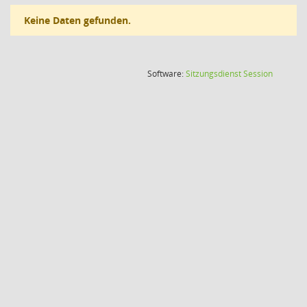
Keine Daten gefunden.
(Wird in
Software:
Sitzungsdienst
Session