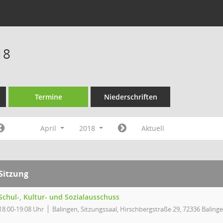
18
Termine
Niederschriften
April
2018
Aktuell
Sitzung
Schul-, Kultur- und Sozialausschuss
18:00-19:08 Uhr
Balingen, Sitzungssaal, Hirschbergstraße 29, 72336 Baling