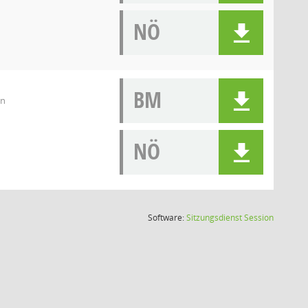
NÖ
BM
en
NÖ
(Wird in
Software:
Sitzungsdienst
Session