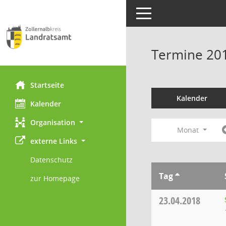
Toggle navigation
Termine 20
Startseite
Kalender
Kalender
Organisation
Monat
externe Links
Datenschutz
Tag
zur Homepage
23.04.2018