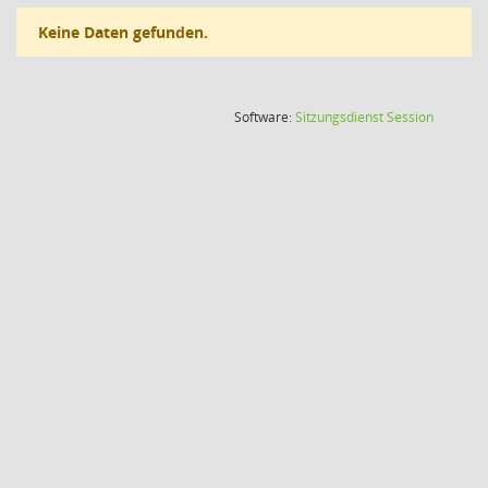
Keine Daten gefunden.
(Wird in
Software:
Sitzungsdienst
Session