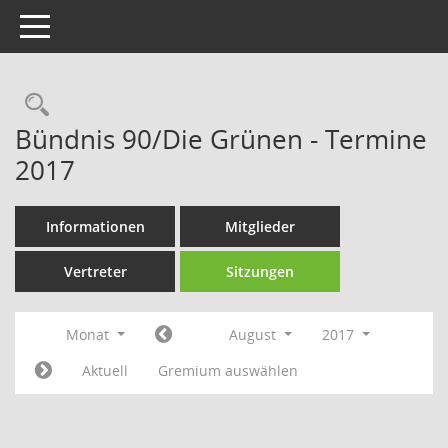
Toggle navigation
Rechercheauswahl
Bündnis 90/Die Grünen - Termine
2017
Informationen
Mitglieder
Vertreter
Sitzungen
Monat
August
2017
Aktuell
Gremium auswählen