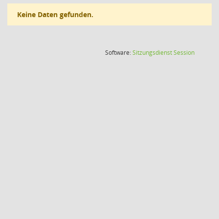
Keine Daten gefunden.
(Wird in
Software:
Sitzungsdienst
Session