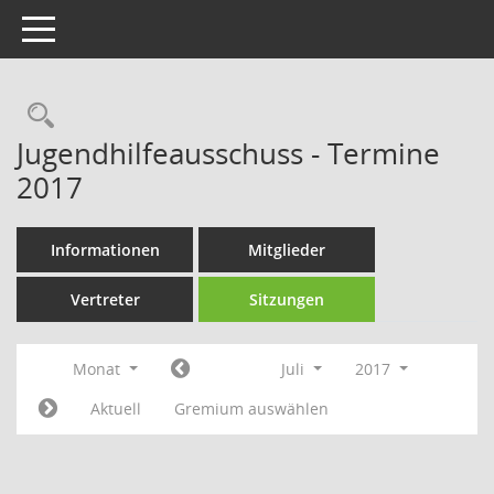
Toggle navigation
Rechercheauswahl
Jugendhilfeausschuss - Termine
2017
Informationen
Mitglieder
Vertreter
Sitzungen
Monat
Juli
2017
Aktuell
Gremium auswählen