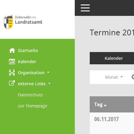
Toggle navigation
Termine 20
Startseite
Kalender
Kalender
Organisation
Monat
externe Links
Datenschutz
Tag
zur Homepage
06.11.2017