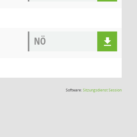
NÖ
(Wird in
Software:
Sitzungsdienst
Session