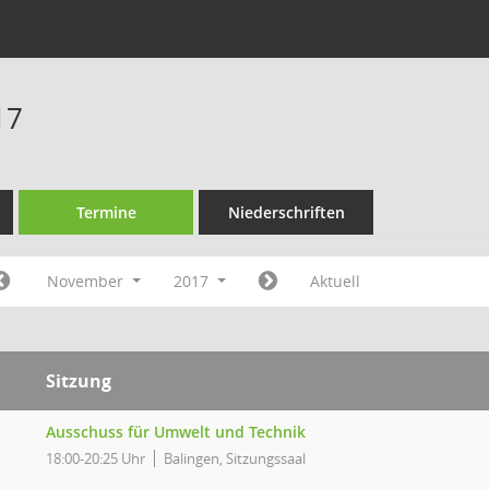
17
Termine
Niederschriften
November
2017
Aktuell
Sitzung
Ausschuss für Umwelt und Technik
18:00-20:25 Uhr
Balingen, Sitzungssaal