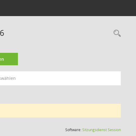
16
Rec
en
swählen
(Wird in
Software:
Sitzungsdienst
Session