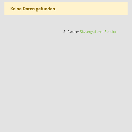
Keine Daten gefunden.
(Wird in
Software:
Sitzungsdienst
Session