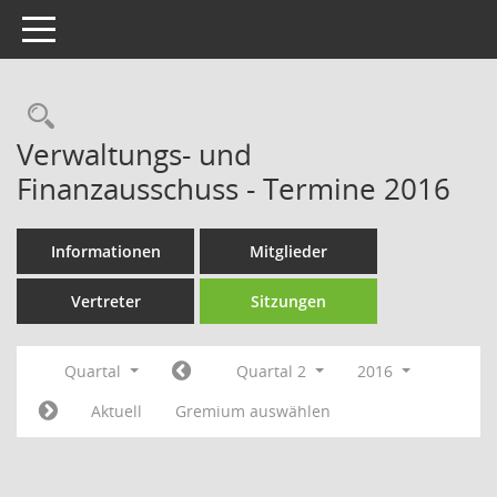
Toggle navigation
Rechercheauswahl
Verwaltungs- und
Finanzausschuss - Termine 2016
Informationen
Mitglieder
Vertreter
Sitzungen
Quartal
Quartal 2
2016
Aktuell
Gremium auswählen