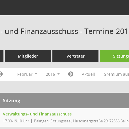
- und Finanzausschuss - Termine 20
Mitglieder
Vertreter
Sitzung
Februar
2016
Aktuell
Gremium au
Sitzung
Verwaltungs- und Finanzausschuss
17:00-19:10 Uhr
Balingen, Sitzungssaal, Hirschbergstraße 29, 72336 Bali