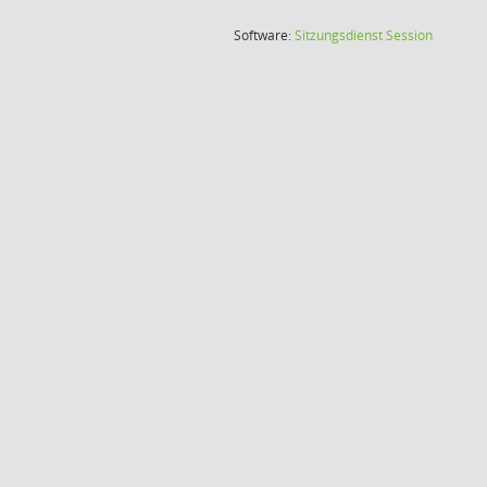
(Wird in
Software:
Sitzungsdienst
Session