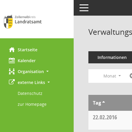
Toggle navigation
Verwaltungs
Startseite
Informationen
Kalender
Organisation
Monat
externe Links
Datenschutz
Tag
zur Homepage
22.02.2016