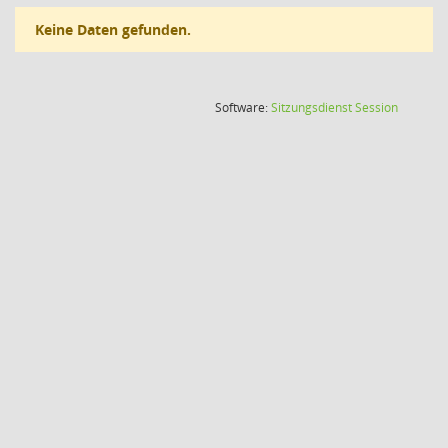
Keine Daten gefunden.
(Wird in
Software:
Sitzungsdienst
Session