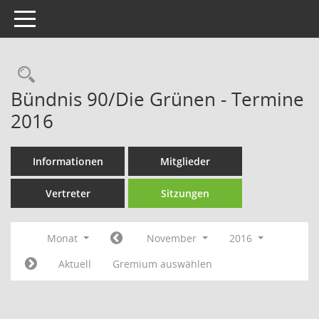
Toggle navigation
Rechercheauswahl
Bündnis 90/Die Grünen - Termine
2016
Informationen
Mitglieder
Vertreter
Sitzungen
Monat
November
2016
Aktuell
Gremium auswählen