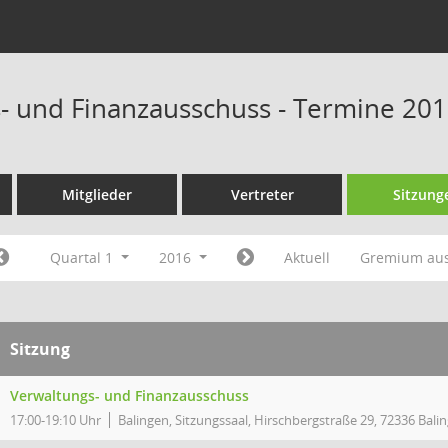
- und Finanzausschuss - Termine 20
Mitglieder
Vertreter
Sitzung
Quartal 1
2016
Aktuell
Gremium au
Sitzung
Verwaltungs- und Finanzausschuss
17:00-19:10 Uhr
Balingen, Sitzungssaal, Hirschbergstraße 29, 72336 Bali