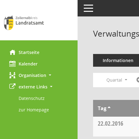
Toggle navigation
Verwaltungs
Startseite
Informationen
Kalender
Organisation
Quartal
externe Links
Datenschutz
Tag
zur Homepage
22.02.2016