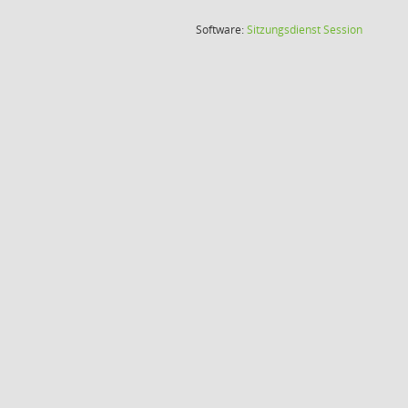
(Wird in
Software:
Sitzungsdienst
Session